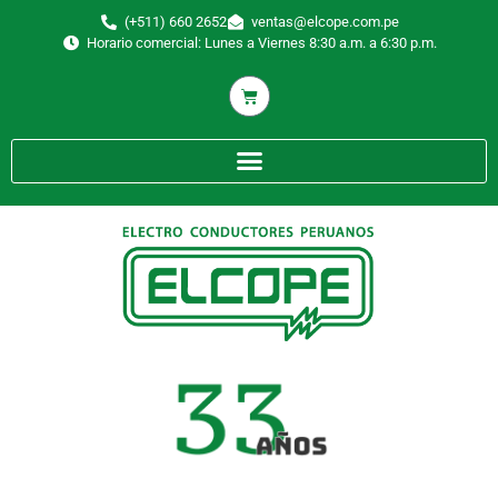
(+511) 660 2652
ventas@elcope.com.pe
Horario comercial: Lunes a Viernes 8:30 a.m. a 6:30 p.m.