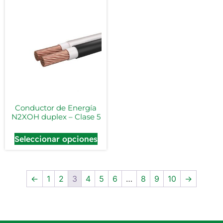
Conductor de Energía
N2XOH duplex – Clase 5
Seleccionar opciones
←
1
2
3
4
5
6
…
8
9
10
→