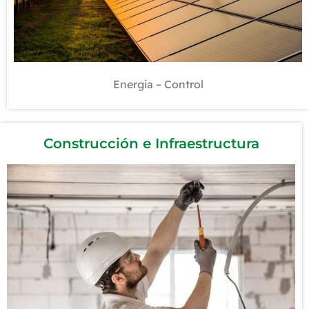
Cable DESNUDO
Cable y Alambre TW / THW
Cable CPT
Cable HO7V-K / HO7Z1-K
Cable FOTOVOLTAICO
Energia – Control
más...
Ver todos los productos...
Construcción e Infraestructura
Productos