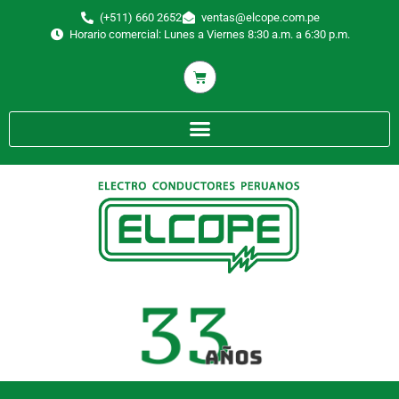
(+511) 660 2652
ventas@elcope.com.pe
Horario comercial: Lunes a Viernes 8:30 a.m. a 6:30 p.m.