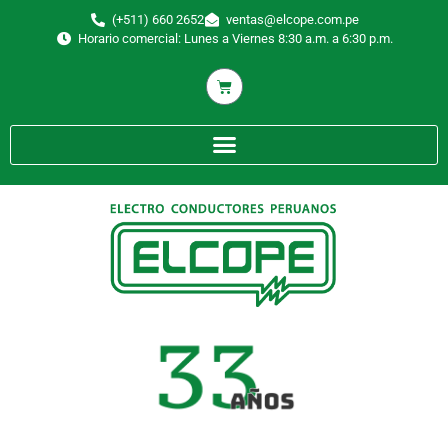
(+511) 660 2652
ventas@elcope.com.pe
Horario comercial: Lunes a Viernes 8:30 a.m. a 6:30 p.m.