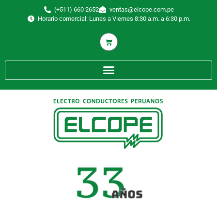
(+511) 660 2652
ventas@elcope.com.pe
Horario comercial: Lunes a Viernes 8:30 a.m. a 6:30 p.m.