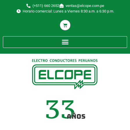
(+511) 660 2652
ventas@elcope.com.pe
Horario comercial: Lunes a Viernes 8:30 a.m. a 6:30 p.m.