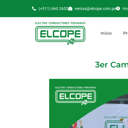
(+511) 660 2652
ventas@elcope.com.pe
Hor
Inicio
Pr
3er Cam